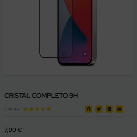
CRISTAL COMPLETO 9H
★
★
★
★
★
0 review
7,90
€