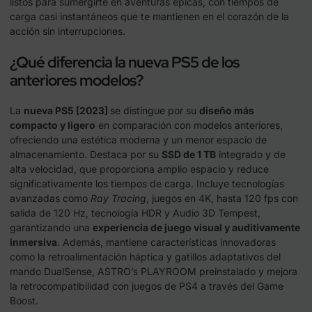
listos para sumergirte en aventuras épicas, con tiempos de
carga casi instantáneos que te mantienen en el corazón de la
acción sin interrupciones.
¿Qué diferencia la nueva PS5 de los
anteriores modelos?
La
nueva PS5 [2023]
se distingue por su
diseño más
compacto y ligero
en comparación con modelos anteriores,
ofreciendo una estética moderna y un menor espacio de
almacenamiento. Destaca por su
SSD de 1 TB
integrado y de
alta velocidad, que proporciona amplio espacio y reduce
significativamente los tiempos de carga. Incluye tecnologías
avanzadas como
Ray Tracing
, juegos en 4K, hasta 120 fps con
salida de 120 Hz, tecnología HDR y Audio 3D Tempest,
garantizando una
experiencia de juego visual y auditivamente
inmersiva
. Además, mantiene características innovadoras
como la retroalimentación háptica y gatillos adaptativos del
mando DualSense, ASTRO’s PLAYROOM preinstalado y mejora
la retrocompatibilidad con juegos de PS4 a través del Game
Boost.