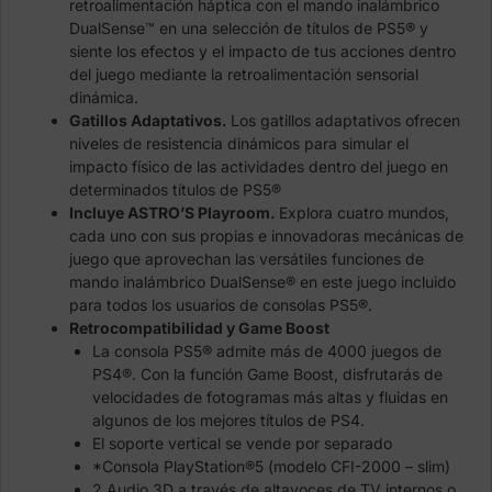
retroalimentación háptica con el mando inalámbrico
DualSense™ en una selección de títulos de PS5® y
siente los efectos y el impacto de tus acciones dentro
del juego mediante la retroalimentación sensorial
dinámica.
Gatillos Adaptativos.
Los gatillos adaptativos ofrecen
niveles de resistencia dinámicos para simular el
impacto físico de las actividades dentro del juego en
determinados títulos de PS5®
Incluye ASTRO’S Playroom.
Explora cuatro mundos,
cada uno con sus propias e innovadoras mecánicas de
juego que aprovechan las versátiles funciones de
mando inalámbrico DualSense® en este juego incluido
para todos los usuarios de consolas PS5®.
Retrocompatibilidad y Game Boost
La consola PS5® admite más de 4000 juegos de
PS4®. Con la función Game Boost, disfrutarás de
velocidades de fotogramas más altas y fluidas en
algunos de los mejores títulos de PS4.
El soporte vertical se vende por separado
*Consola PlayStation®5 (modelo CFI-2000 – slim)
2 Audio 3D a través de altavoces de TV internos o