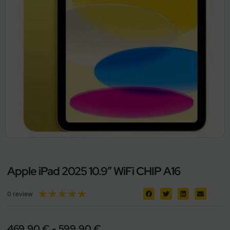
Apple iPad 2025 10.9″ WiFi CHIP A16
★
★
★
★
★
0 review
469,90
€
-
599,90
€