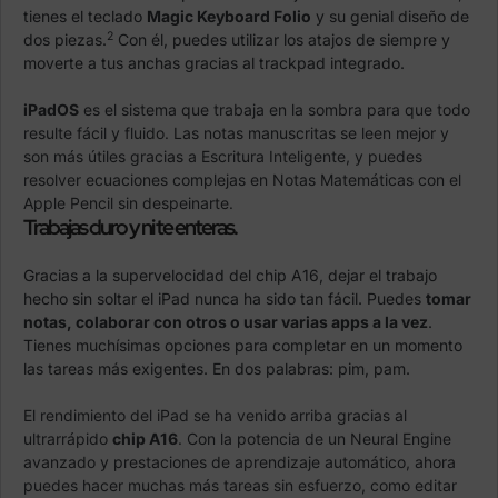
tienes el teclado
Magic Keyboard Folio
y su genial diseño de
2
dos piezas.
Con él, puedes utilizar los atajos de siempre y
moverte a tus anchas gracias al trackpad integrado.
iPadOS
es el sistema que trabaja en la sombra para que todo
resulte fácil y fluido. Las notas manuscritas se leen mejor y
son más útiles gracias a Escritura Inteligente, y puedes
resolver ecuaciones complejas en Notas Matemáticas con el
Apple Pencil sin despeinarte.
Trabajas duro y ni te enteras.
Gracias a la supervelocidad del chip A16, dejar el trabajo
hecho sin soltar el iPad nunca ha sido tan fácil. Puedes
tomar
notas, colaborar con otros o usar varias apps a la vez
.
Tienes muchísimas opciones para completar en un momento
las tareas más exigentes. En dos palabras: pim, pam.
El rendi­miento del iPad se ha venido arriba gracias al
ultrarrápido
chip A16
. Con la potencia de un Neural Engine
avanzado y prestaciones de aprendizaje automático, ahora
puedes hacer muchas más tareas sin esfuerzo, como editar