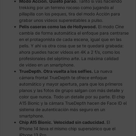
Modo Acción. Quieto parao.
Tanto si vas haciendo
trekking por un terreno rocoso como jugando al
pillapilla con los peques, tira del modo Acción para
grabar unos vídeos superestables a pulso.
Pelis caseras como las de Hollywood.
El modo Cine
cambia de forma automática el enfoque para centrarse
en el protagonista de cada escena, igual que en las
pelis. Y ahí va otra cosa que se te quedará grabada:
ahora puedes hacer vídeos en 4K a 2 f/s, como los
profesionales del séptimo arte. La máxima calidad
de vídeo en un smartphone.
TrueDepth. Otra vuelta a los selfies.
La nueva
cámara frontal TrueDepth te ofrece enfoque
automático y mayor apertura, para que los primeros
planos y las fotos de grupo salgan con más detalle y
color que nunca. Todo un detalle por su parte. El chip
A15 Bionic y la cámara TrueDepth hacen de Face ID el
sistema de autenticación más seguro en un
smartphone.
Chip A15 Bionic. Velocidad sin caducidad.
El
iPhone 14 lleva el mismo chip supersónico que el
iPhone 13 Pro.