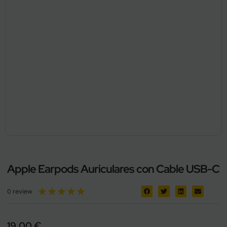
Apple Earpods Auriculares con Cable USB-C
★
★
★
★
★
0 review
19,00
€