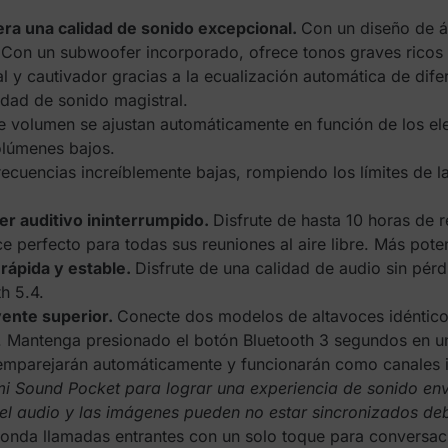
ra una calidad de sonido excepcional.
Con un diseño de á
. Con un subwoofer incorporado, ofrece tonos graves ricos
l y cautivador gracias a la ecualización automática de di
idad de sonido magistral.
e volumen se ajustan automáticamente en función de los el
olúmenes bajos.
ecuencias increíblemente bajas, rompiendo los límites de l
cer auditivo ininterrumpido.
Disfrute de hasta 10 horas de 
perfecto para todas sus reuniones al aire libre. Más poten
rápida y estable.
Disfrute de una calidad de audio sin pé
h 5.4.
ente superior.
Conecte dos modelos de altavoces idéntico
 Mantenga presionado el botón Bluetooth 3 segundos en un 
 emparejarán automáticamente y funcionarán como canales 
i Sound Pocket para lograr una experiencia de sonido env
l audio y las imágenes pueden no estar sincronizados debid
onda llamadas entrantes con un solo toque para conversaci