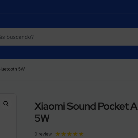
Bluetooth 5W
Xiaomi Sound Pocket Al
5W
★
★
★
★
★
0 review