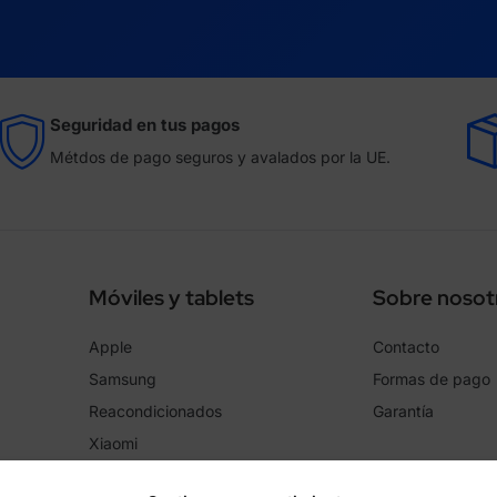
Seguridad en tus pagos
Métdos de pago seguros y avalados por la UE.
Móviles y tablets
Sobre nosot
Apple
Contacto
Samsung
Formas de pago
Reacondicionados
Garantía
Xiaomi
Oppo/Realme