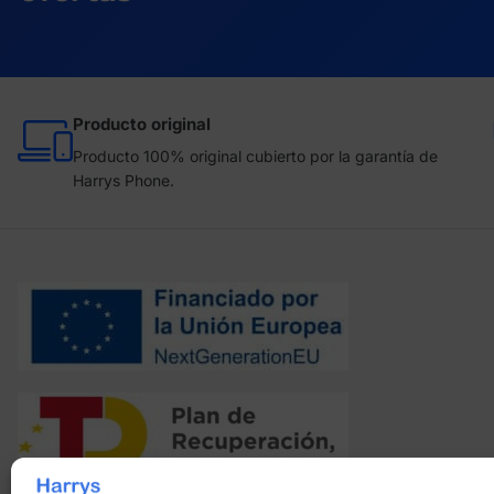
Producto original
Producto 100% original cubierto por la garantía de
Harrys Phone.