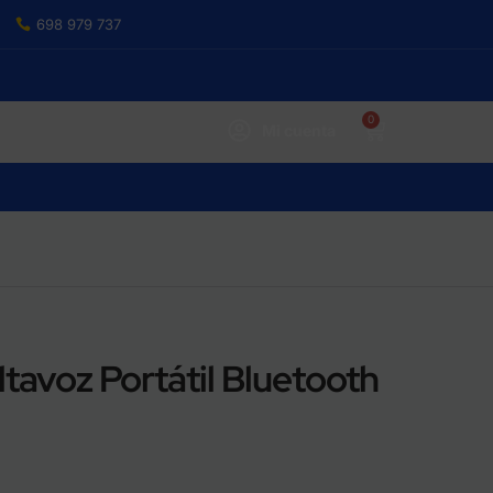
698 979 737
0
Mi cuenta
tavoz Portátil Bluetooth