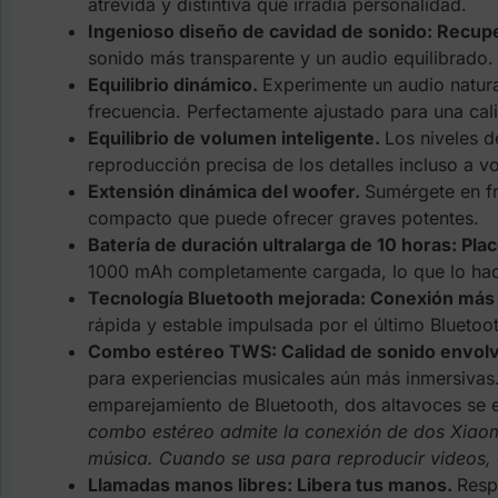
atrevida y distintiva que irradia personalidad.
Ingenioso diseño de cavidad de sonido: Recupe
sonido más transparente y un audio equilibrado
Equilibrio dinámico.
Experimente un audio natura
frecuencia. Perfectamente ajustado para una cal
Equilibrio de volumen inteligente.
Los niveles d
reproducción precisa de los detalles incluso a v
Extensión dinámica del woofer.
Sumérgete en fr
compacto que puede ofrecer graves potentes.
Batería de duración ultralarga de 10 horas: Pla
1000 mAh completamente cargada, lo que lo hace 
Tecnología Bluetooth mejorada: Conexión más 
rápida y estable impulsada por el último Bluetoot
Combo estéreo TWS: Calidad de sonido envolv
para experiencias musicales aún más inmersivas.
emparejamiento de Bluetooth, dos altavoces se
combo estéreo admite la conexión de dos Xiaom
música. Cuando se usa para reproducir videos, e
Llamadas manos libres:
Libera tus manos.
Resp